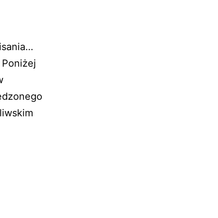
isania…
 Poniżej
w
pędzonego
liwskim