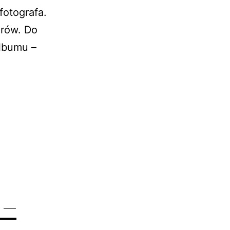
fotografa.
drów. Do
albumu –
ubska
zęga
K,
wiec
 –