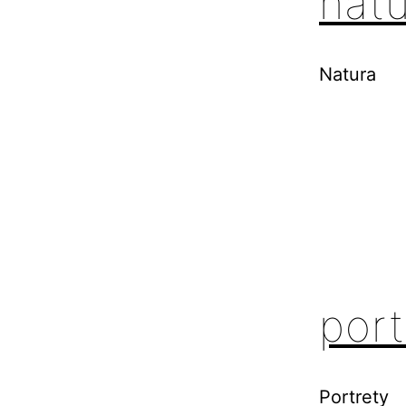
nat
Natura
port
Portrety