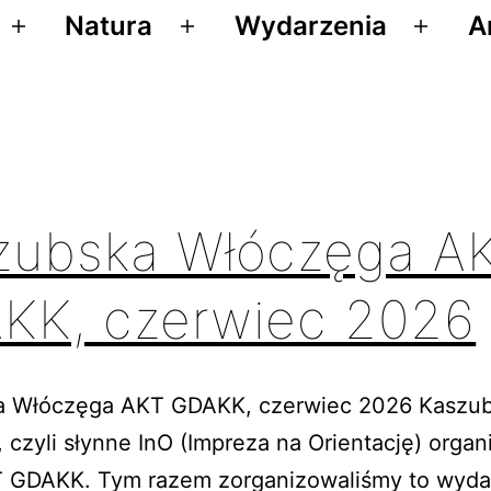
menu
menu
Natura
Wydarzenia
A
Rozwiń
Rozwiń
Rozwi
menu
menu
menu
zubska Włóczęga A
KK, czerwiec 2026
a Włóczęga AKT GDAKK, czerwiec 2026 Kaszu
 czyli słynne InO (Impreza na Orientację) orga
 GDAKK. Tym razem zorganizowaliśmy to wyda