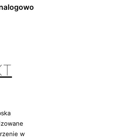
menu
menu
nalogowo
ń
KT
bska
nizowane
rzenie w