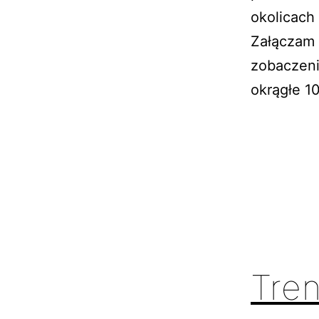
okolicach 
Załączam 
zobaczeni
okrągłe 1
Tre