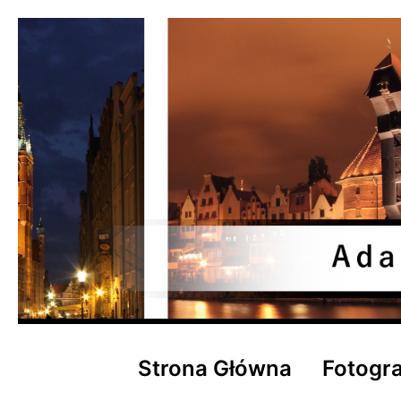
Przejdź
do
treści
Adam
Szoka
Strona Główna
Fotogr
Fotografia