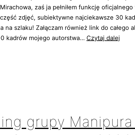
Mirachowa, zaś ja pełniłem funkcję oficjalnego 
część zdjęć, subiektywne najciekawsze 30 ka
a na szlaku! Załączam również link do całego 
Kasz
00 kadrów mojego autorstwa…
Czytaj dalej
Włóc
AKT
GDAK
czer
2026
ning grupy Manipura