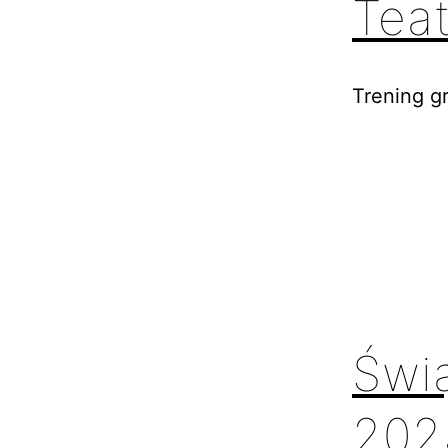
Tea
Trening g
Świ
202