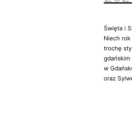
Święta i 
Niech rok
trochę sty
gdańskim 
w Gdańsku
oraz Sylw